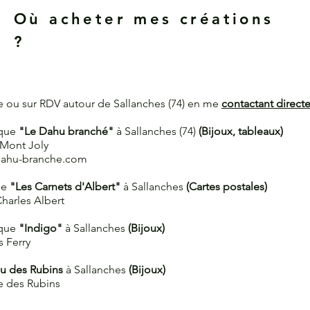
Où acheter mes créations
?
ce ou sur RDV autour de Sallanches (74) en me
contactant direct
ique
"Le Dahu branché"
à Sallanches (74)
(Bijoux, tableaux)
 Mont Joly
-dahu-branche.com
rie
"Les Carnets d'Albert"
à Sallanches
(Cartes postales)
harles Albert
ique
"Indigo"
à Sallanches
(Bijoux)
s Ferry
u des Rubins
à Sallanches
(Bijoux)
e des Rubins