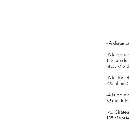
- A distan
-A la bout
112 rue du
https://le
-A la librai
220 place C
-A la bout
39 rue Jule
-Au
Châtea
105 Monté